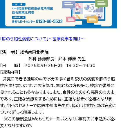
「
膵のう胞性病変について
」～医療従事者向け～
【演 者】 総合南東北病院
外科 診療部長 鈴木 伸康 先生
【日 時】 2025年9月25日㈭ 18:30～19:30
【講演内容】
膵臓にできる腫瘍の中で水分を多く含む袋状の病変を膵のう胞
性疾患と言います。この病気は、無症状の方も多く、検診で偶然発
見されることも多々あります。また、良性のものから悪性のものま
であり、正確な治療をするためには、正確な診断が必要となりま
す。
今回のセミナーでは鈴木伸康先生が、
膵のう胞性疾患の病変
に
ついて詳しく解説します。
※この講演会はWebセミナー形式となり、事前のお申込みが必
要となりますので、