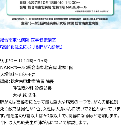
総合南東北病院 医学健康講座
『
高齢化社会における肺がん診療
』
9月20日㈯ 14時～15時
NABEホール：総合南東北病院 北棟1階
入場無料・申込不要
講師：総合南東北病院 副院長
呼吸器外科 診療部長
大杉 純 先生
肺がんは高齢者にとって最も重大な病気の一つで、がんの部位別
死亡数では男性が１位、女性は大腸がんに次いで２位となっていま
す。罹患者の９割以上は60歳以上で、高齢になるほど増加します。
今回は大杉純先生が肺がんについて解説します。