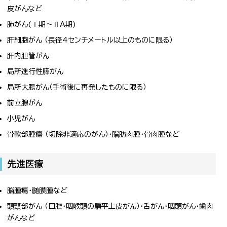
皮がんなど
肺がん(Ⅰ期～ⅡA期)
肝細胞がん （長径4センチメートル以上のものに限る）
肝内胆管がん
局所進行性膵がん
局所大腸がん（手術後に再発したものに限る）
前立腺がん
小児がん
骨軟部腫瘍 （切除非適応のがん）・脂肪肉腫・骨肉腫など
先進医療
脳腫瘍・髄膜腫など
頭頸部がん （口腔・咽喉頭の扁平上皮がん）・舌がん・咽頭がん・歯肉
がんなど