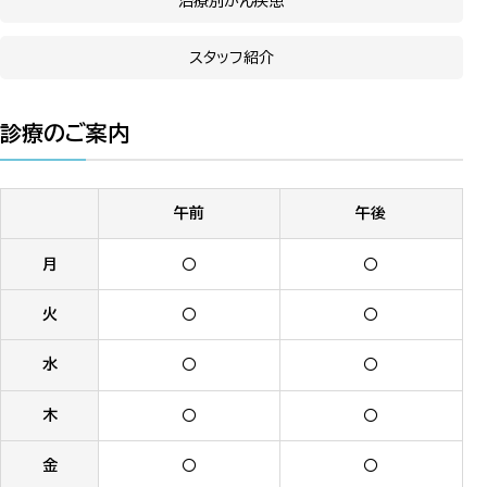
治療別がん疾患
スタッフ紹介
診療のご案内
午前
午後
月
〇
〇
火
〇
〇
水
〇
〇
木
〇
〇
金
〇
〇