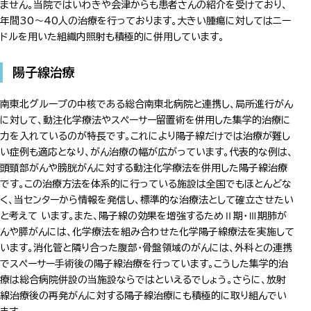
ません。当院ではいわきや会津からも患者さんの紹介を受けており、
年間30～40人の治療を行っております。大きい腫瘍に対してはニー
ドルを用いた組織内照射も積極的に併用しています。
陽子線治療
南東北グループの中核である総合南東北病院と連携し、局所進行がん
に対して、動注化学療法やスペーサー留置術を併用した集学的治療に
力を入れているのが特長です。これにより陽子線だけでは治療が難し
い症例も適応となり、がん治療の幅が広がっています。代表的な例は、
頭頸部がんや膀胱がんに対する動注化学療法を併用した陽子線治療
です。この治療方法を体系的に行っている施設は全国でもほとんどな
く、当センターから情報を発信し、標準的な治療法として確立させたい
と考えて います。また、陽子線の効果を増強するためⅡ期・Ⅲ期肺が
んや膵がんには、化学療法を組み合わせた化学陽子線療法を実施して
います。消化管と隣り合った腹部・骨盤領域のがんには、外科との連携
でスペーサー手術後の陽子線治療を行っています。こうした集学的治
療は総合病院併設の当施設ならではといえるでしょう。さらに、放射
線治療後の再発がんに対する陽子線治療にも積極的に取り組んでい