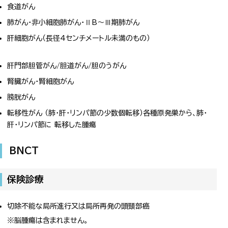
食道がん
肺がん・非小細胞肺がん・ⅡB～Ⅲ期肺がん
肝細胞がん（長径4センチメートル未満のもの）
肝門部胆管がん/胆道がん/胆のうがん
腎臓がん・腎細胞がん
膀胱がん
転移性がん （肺・肝・リンパ節の少数個転移）各種原発巣から、肺・
肝・リンパ節に 転移した腫瘍
BNCT
保険診療
切除不能な局所進行又は局所再発の頭頸部癌
※脳腫瘍は含まれません。