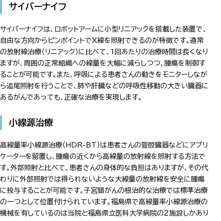
サイバーナイフ
サイバーナイフは、ロボットアームに小型リニアックを搭載した装置で、
自由な方向からピンポイントでX線を照射できるのが特徴です。通常
の放射線治療（リニアック）に比べて、1回あたりの治療時間は長くなり
ますが、周囲の正常組織への線量を大幅に減らしつつ、腫瘍を制御す
ることが可能です。また、呼吸による患者さんの動きをモニターしなが
ら追尾照射を行うことで、肺や肝臓などの呼吸性移動の大きい臓器に
あるがんであっても、正確な治療を実現します。
小線源治療
高線量率小線源治療（HDR-BT）は患者さんの管腔臓器などにアプリ
ケーターを留置し、腫瘍の近くから高線量の放射線を照射する方法で
す。外部照射と比べて、患者さんの身体的な負担はありますが、その代
わりに外部照射では得られないような大線量の放射線を安全に腫瘍
に投与することが可能です。子宮頸がんの根治的な治療では標準治療
の一つとして位置付けられています。福島県で高線量率小線源治療の
機械を有しているのは当院と福島県立医科大学病院の２施設しかあり