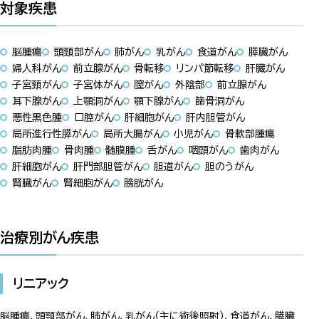
対象疾患
脳腫瘍
頭頸部がん
肺がん
乳がん
食道がん
膵臓がん
婦人科がん
前立腺がん
骨転移
リンパ節転移
肝臓がん
子宮頸がん
子宮体がん
膣がん
外陰部
前立腺がん
耳下腺がん
上顎洞がん
顎下腺がん
篩骨洞がん
悪性黒色腫
口腔がん
肝細胞がん
肝内胆管がん
局所進行性膵がん
局所大腸がん
小児がん
骨軟部腫瘍
脂肪肉腫
骨肉腫
髄膜腫
舌がん
咽頭がん
歯肉がん
肝細胞がん
肝門部胆管がん
胆道がん
胆のうがん
腎臓がん
腎細胞がん
膀胱がん
治療別がん疾患
リニアック
脳腫瘍、頭頸部がん、肺がん、乳がん（主に術後照射）、食道がん、膵臓