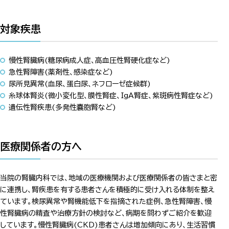
対象疾患
慢性腎臓病(糖尿病成人症、高血圧性腎硬化症など)
急性腎障害(薬剤性、感染症など)
尿所見異常(血尿、蛋白尿、ネフローゼ症候群)
糸球体腎炎(微小変化型、膜性腎症、IgA腎症、紫斑病性腎症など)
遺伝性腎疾患(多発性嚢胞腎など)
医療関係者の方へ
当院の腎臓内科では、地域の医療機関および医療関係者の皆さまと密
に連携し、腎疾患を有する患者さんを積極的に受け入れる体制を整え
ています。検尿異常や腎機能低下を指摘された症例、急性腎障害、慢
性腎臓病の精査や治療方針の検討など、病期を問わずご紹介を歓迎
しています。慢性腎臓病(CKD)患者さんは増加傾向にあり、生活習慣