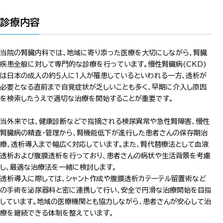
診療内容
当院の腎臓内科では、地域に寄り添った医療を大切にしながら、腎臓
疾患全般に対して専門的な診療を行っています。慢性腎臓病(CKD)
は日本の成人の約５人に１人が罹患しているといわれる一方、透析が
必要となる直前まで自覚症状が乏しいことも多く、早期に介入し原因
を検索したうえで適切な治療を開始することが重要です。
当外来では、健康診断などで指摘される検尿異常や急性腎障害、慢性
腎臓病の精査・管理から、腎機能低下が進行した患者さんの保存期治
療、透析導入まで幅広く対応しています。また、腎代替療法として血液
透析および腹膜透析を行っており、患者さんの病状や生活背景を考慮
し、最適な治療法を一緒に検討します。
透析導入に際しては、シャント作成や腹膜透析カテーテル留置術など
の手術を泌尿器科と密に連携して行い、安全で円滑な治療開始を目指
しています。地域の医療機関とも協力しながら、患者さんが安心して治
療を継続できる体制を整えています。