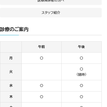
医療関係者の方へ
スタッフ紹介
診療のご案内
午前
午後
月
〇
〇
〇
火
（随時）
水
〇
〇
木
〇
〇